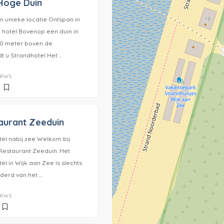
 Hoge Duin
n unieke locatie Ontspan in
 hotel Bovenop een duin in
40 meter boven de
t u Strandhotel Het ...
iews
aurant Zeeduin
l nabij zee Welkom bij
Restaurant Zeeduin. Het
 in Wijk aan Zee is slechts
erd van het ...
iews