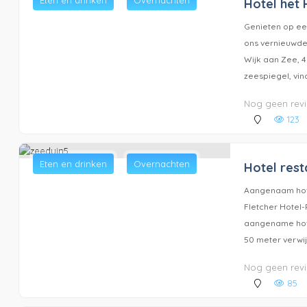
Eten en drinken
Overnachten
Hotel het
Genieten op ee
ons vernieuwde
Wijk aan Zee, 
zeespiegel, vind
Nog geen rev
123
Eten en drinken
Overnachten
Hotel rest
Aangenaam hote
Fletcher Hotel-
aangename hotel
50 meter verwijd
Nog geen rev
85