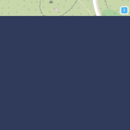
i
s
se
genheden