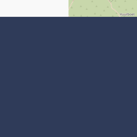
:
Snel naar:
ebdesign
> Speeltuinen, zwembaden, musea’
> Hotels, bed and breakfast, Diver
 aan Zee
accommodaties
> Restaurants, en diverse eetgele
3121