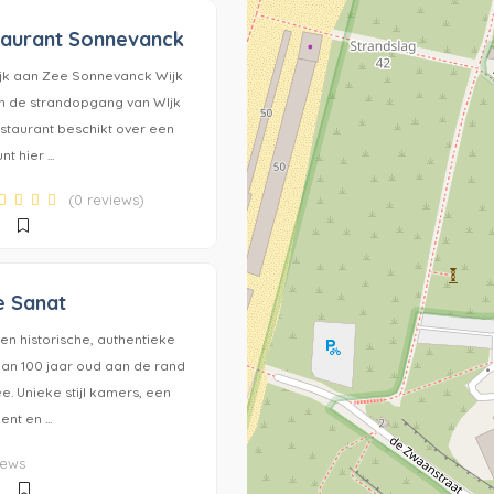
taurant Sonnevanck
jk aan Zee Sonnevanck Wijk
an de strandopgang van WIjk
staurant beschikt over een
t hier ...
(0 reviews)
e Sanat
en historische, authentieke
dan 100 jaar oud aan de rand
e. Unieke stijl kamers, een
t en ...
iews