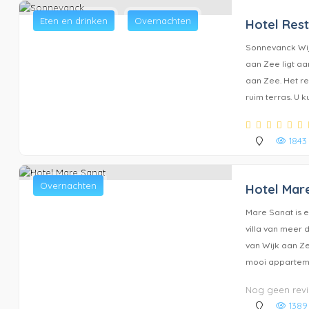
Eten en drinken
Overnachten
Hotel Res
Sonnevanck Wi
aan Zee ligt a
aan Zee. Het re
ruim terras. U kun
1843
Overnachten
Hotel Mar
Mare Sanat is e
villa van meer 
van Wijk aan Ze
mooi appartemen
Nog geen rev
1389