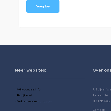
Voeg toe
Meer websites:
Over ons
> Wijkaanzee.info
R Spijker W
> Rspijker.nl
Relweg 26
> Vakantieaanstrand.com
1949ED Wijk
Contact: