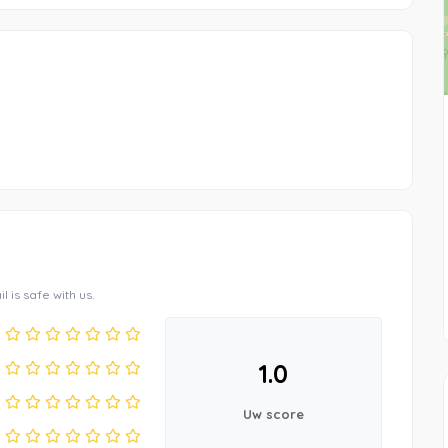
l is safe with us.
1.0
Uw score