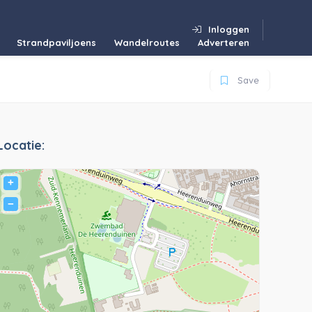
Inloggen
Strandpaviljoens
Wandelroutes
Adverteren
Save
Locatie:
+
−