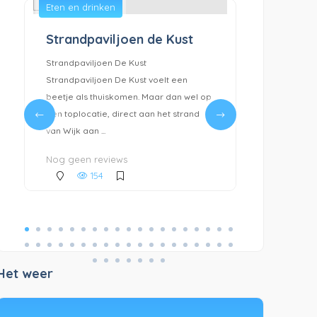
Eten en drinken
Wandelrou
Strandpaviljoen de Kust
Van de 
Vlotter
Strandpaviljoen De Kust
Startpunt W
Strandpaviljoen De Kust voelt een
duinen. Ko
beetje als thuiskomen. Maar dan wel op
rechtsaf he
een toplocatie, direct aan het strand
helemaal a
van Wijk aan ...
Meeuwenweg
Nog geen reviews
Nog geen 
154
1
Het weer