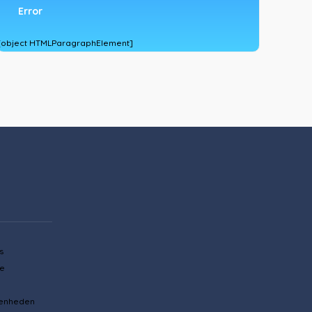
Error
[object HTMLParagraphElement]
s
se
genheden