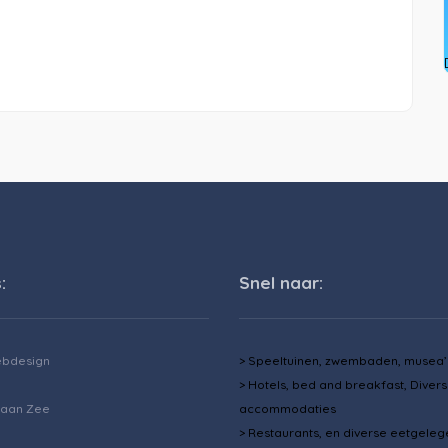
:
Snel naar:
ebdesign
> Speeltuinen, zwembaden, musea’
> Hotels, bed and breakfast, Diver
 aan Zee
accommodaties
> Restaurants, en diverse eetgele