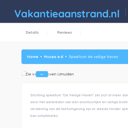
Vakantieaanstrand.nl
Details
Reviews
Home
Musea e.d
Speeltuin de veilige haven
Stichting speeltuin “De Veilige Haven” zet zich al meer da
door het aanbieden van een avontuurlijke en veilige bu
verstening van de leefomgeving zijn er steeds minder spee
kan ontwikkelen.