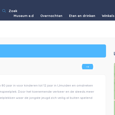
Zoek
Museum e.d
Overnachten
Eten en drinken
Winkels
n 80 jaar in voor kinderen tot 12 jaar in IJmuiden en omstreken
itenspeelplek. Door het toenemende verkeer en de steeds meer
lplekken waar de jongste jeugd zich veilig al buiten spelend