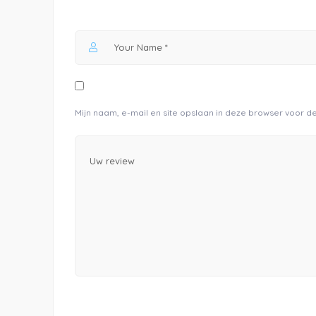
Musea e.d
Het Museum 
Het museum van Egm
een voormalig kerk
omgeving waar je m
Mijn naam, e-mail en site opslaan in deze browser voor d
een prettige sfeer
gerund ...
Nog geen reviews
1342