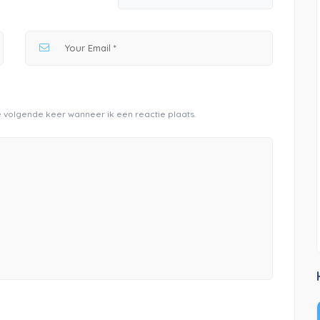
Musea e.d
van Egmond
Buitenplaats Beeckestijn
ond is gevestigd in
Beeckestijn is een buitenplaats van
je. Een mooie
grote allure: het is groots en chic. Het is
ensen ontmoet in
één van de weinige in zijn geheel
e volgende keer wanneer ik een reactie plaats.
.Het Museum wordt
bewaard gebleven grote buitens in ...
Nog geen reviews
1250